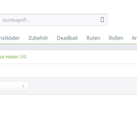
nstköder
Zubehör
Deadbait
Ruten
Rollen
An
tze Haken 1/0