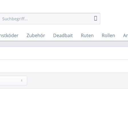
nstköder
Zubehör
Deadbait
Ruten
Rollen
An