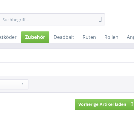
stköder
Zubehör
Deadbait
Ruten
Rollen
An
Vorherige Artikel laden